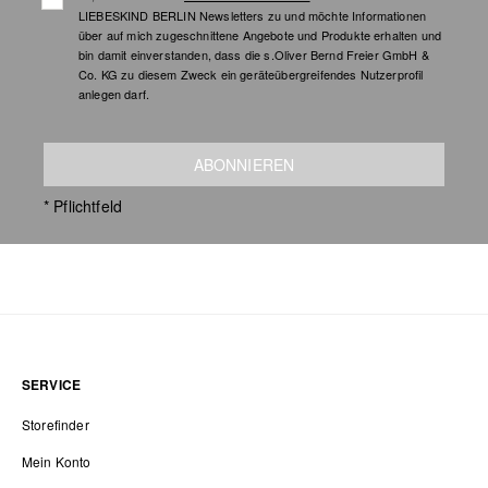
LIEBESKIND BERLIN Newsletters zu und möchte Informationen
über auf mich zugeschnittene Angebote und Produkte erhalten und
bin damit einverstanden, dass die s.Oliver Bernd Freier GmbH &
Co. KG zu diesem Zweck ein geräteübergreifendes Nutzerprofil
anlegen darf.
ABONNIEREN
* Pflichtfeld
SERVICE
Storefinder
Mein Konto