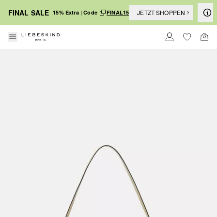
FINAL SALE
JETZT SHOPPEN
15% Extra | Code
FINAL15