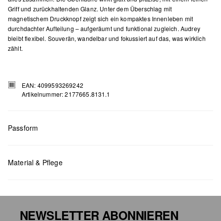
Griff und zurückhaltenden Glanz. Unter dem Überschlag mit
magnetischem Druckknopf zeigt sich ein kompaktes Innenleben mit
durchdachter Aufteilung – aufgeräumt und funktional zugleich. Audrey
bleibt flexibel. Souverän, wandelbar und fokussiert auf das, was wirklich
zählt.
EAN: 4099593269242
Artikelnummer: 2177665.8131.1
Passform
Material & Pflege
Maße:
H x B x T (cm): 15 x 25 x 8,5
NEWSLETTER ABONNIEREN