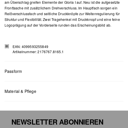
am Überschlag greifen Elemente der Gloria I auf. Neu ist die aufgesetzte
Fronttasche mit zusätzlichem Drehverschluss. Im Hauptfach sorgen ein
Reißverschlussfach und seitliche Druckknöpfe zur Weitenregulierung für
Struktur und Flexibilität. Zwei Tragehenkel mit Druckknopf und eine feine
Logoprägung auf der Vorderseite runden das Erscheinungsbild ab.
EAN: 4099593255849
Artikelnummer: 2176767.8165.1
Passform
Maße:
H x B x T (cm): 23 x 34 x 12
Material & Pflege
NEWSLETTER ABONNIEREN