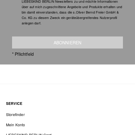
LIEBESKIND BERLIN Newsletters zu und möchte Informationen
über auf mich zugeschnittene Angebote und Produkte erhalten und
bin damit einverstanden, dass die s.Oliver Bernd Freier GmbH &
Co. KG zu diesem Zweck ein geräteübergreifendes Nutzerprofil
anlegen darf.
ABONNIEREN
* Pflichtfeld
SERVICE
Storefinder
Mein Konto
LIEBESKIND BERLIN Card