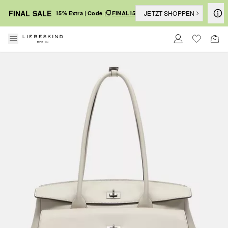
FINAL SALE
JETZT SHOPPEN
15% Extra | Code
FINAL15